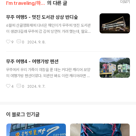
더보기
I'm traveling/하루이틀 여행
의 다른 글
무주 여행5 - 멋진 도서관 상상 반디숲
글 내용
6월에 산골영화제에 다녀온 해인이가 무주에 멋진 도서관
이 생겼다길래 무주에 감 김에 당연히 가려 했는데, 월요일
이 휴관이라 다음에나 와야겠다 싶었다. 그런데 반딧불이
9
0
2024. 9. 8.
구경을 마치고 돌아와서 주차장으로 걷는데, 도서관 전체
가 불을 켜고 사람들이 출입하는 게 보였다. 무주군이 축제
기간 동안 야간에도 오픈해 새 도서관을 알리는 모양이
무주 여행4 - 여행가방 펜션
다. 산골에 생긴 도서관이 웬만하겠지 했다가, 생각했던 것
글 내용
보다 훨신 크고 현대적 시설을 갖추고 있어 놀랐다. 약간 경
무주에서 우리 가족이 여장을 푼 데는 커다란 캐리어 모양
사진 길에 지붕을 일자로 처리하지 않고 날렵하게 올린 것
의 여행가방 펜션이었다. 외관만 봐도 이런 캐리어라면 여
도 신선했고, 내부는 들어서자마자 개방감이 느껴져 이름
행객으로서 한 번쯤 묵어볼만 할 것 같은데, 9년 된 펜션으
그대로 숲속에 들어선듯한 느낌을 주기에 충분했다. 엘리
4
0
2024. 9. 7.
로 캐리어 외부 스티커들이 눈길을 끈다. 캐리어 손잡이는
베이터로 오르내릴 수도 있지만, 계단으로 오르내리는 동
있어도 바퀴는 없어 굴러다닐 염려는 없다.^^ 내부는 오피
안에도 한쪽 면에 주제별로 큐레이션된 책들이..
스텔 스타일로 이층에 침대가 있고, 아래층엔 인덕션과 식
탁 그리고 미니 소파와 베란다가 있는 깔끔한 구조였다. 두
사람이 쓰면 딱 좋을 것 같은데, 우리처럼 4인 가족이 쓰기
이 블로그 인기글
에도 크게 불편하진 않았다. 베란다에 나가면 바베큐 할 수
있는 공간도 잘 만들어 놓았는데, 우린 점심 때 닭볶음탕을
먹은 관계로 근처에서 송어회를 떠다 먹었다. 간단하지만