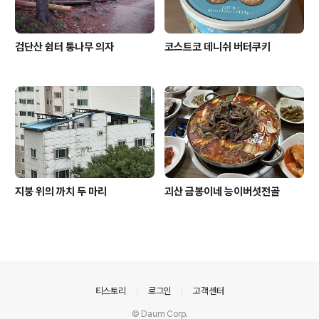
검단산 쉼터 통나무 의자
코스트코 데니쉬 버터쿠키
지붕 위의 까치 두 마리
괴산 금봉이네 능이버섯전골
의안내
티스토리
로그인
고객센터
© Daum Corp.