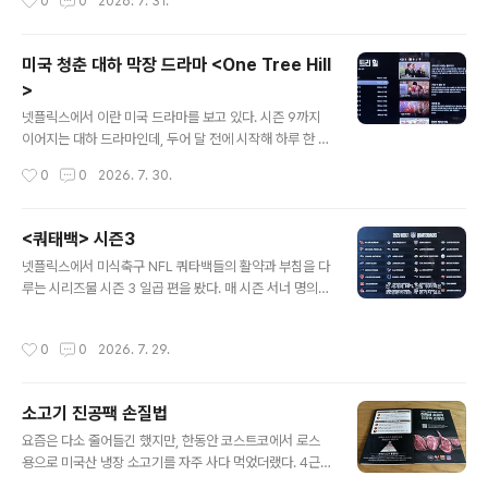
0
0
2026. 7. 31.
필터를 안 ..
꼽히는 음식들을 아주 바싸지 않은 가격에 접할 수 있게 된
듯 하다. 그러고 보니 지난달에 처남 부부와 만났을 때도 장
어 구이를 먹었다. 장어집들은 전국 어디에 있든 '풍천' 장
미국 청춘 대하 막장 드라마 <One Tree Hill
어라는 상호를 다는데, 장소가 어디든 추어탕집에 '남원'을,
>
부대찌개집에 '의정부'나 '송탄'을 붙이는 식이다. 이름이야
글 내용
어찌 됐든, 숫불에 노릇노릇하게 구워 먹는(6/18/20) 장어
넷플릭스에서 이란 미국 드라마를 보고 있다. 시즌 9까지
는 언제 먹어도 맛있기 그지없다. 막 손질해 내 온 장어들을
이어지는 대하 드라마인데, 두어 달 전에 시작해 하루 한 편
숙련된 직원들이 숯불판에 굽고 시간 맞춰 뒤집어 구운 다
또는 생각날 때 조금씩 나누어서 보다 보니, 어느새 시즌 3
작성시간
0
0
2026. 7. 30.
음 골고..
초반까지 왔다. 우연히 검색하다가 뉴질랜드에 있는 (5/2
6/26) 생각에 친근감을 느껴 보기 시작했는데, 한 시즌이
20편을 넘는다는 것도, 시즌이 9까지 이어진다는 것도 모
<쿼태백> 시즌3
른 채 가볍게 시작했더랬다. 노스 캐롤라이나 주에 있는 원
글 내용
넷플릭스에서 미식축구 NFL 쿼타백들의 활약과 부침을 다
트리 힐이란 가상의 마을에 사는 농구를 좋아하는 고등학
루는 시리즈물 시즌 3 일곱 편을 봤다. 매 시즌 서너 명의
생들과 그들을 둘러싼 사람들의 이야기인데, 얽히고설킨
쿼터백을 주인공으로 그들이 속한 팀의 성적, 전술, 훈련,
관계가 밝혀지고 이어지면서 막장 드라마급 내용을 미국
부상과 회복을 다루고, 그들의 가정생활을 곁들이는 스포
드라마 특유의 그럴듯한 각색으로 빠져들게 만든다. 이런
작성시간
0
0
2026. 7. 29.
츠 다큐멘터리이다. 이번 시즌엔 은퇴를 앞둔 조 플라코, 전
드라마는 언제라도 안 봐도 되는 동시에 은근히 전개와 결
성기를 구가하는 베이커 메이필드, 신인급 제이든 다니엘
말이 궁금해지게 만드는..
스, 캠 워드가 주인공이다. 그 중 NFL.32팀의 주전 쿼터백
소고기 진공팩 손질법
명단이 2025년과 5년 전인 2020년에 어떠한지 보여 주
글 내용
는 표가 나오는데, 5년 후에도 그 팀의 주전 쿼타백으로 남
요즘은 다소 줄어들긴 했지만, 한동안 코스트코에서 로스
아 있는 선수는 32명 중 5명밖에 안 된다는 게 흥미로웠
용으로 미국산 냉장 소고기를 자주 사다 먹었더랬다. 4근
다. 물론 그 사이에 팀을 옮겨 다른 팀의 주전 쿼터백으로
정도 되는 제법 많은 양은 서너 식구가 너댓 번은 구워 먹을