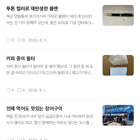
나름 깔끔해서 봐줄 만 했다. 새 단장을 했는지 내부도 깔끔
투톤 컬러로 재탄생한 볼펜
하고 쾌적했는데, 이러면 슬슬 음식도 너무 깔끔하게 나오
글 내용
는 거 아닌가 싶은 걱정이 든다. 왠지 추어탕집은 조금 시골
책상 연필통에 여기저기서 가져온 볼펜이 여러 개 있지만
스러운 분위기여야 맛이 있다는 선입견을 갖고 있기 때문
쓰는 건 거의 정해져 있는데, 월간 400호 기념 인터뷰(3/
이다. 기우가 아니길 바랬는데, 음~ 맛이 없는 건 아니었지
4/24)를 마치고 받은 볼펜이다. 스위스 바그너사 제품인
만 대체로 얌전한 게 터프한 맛이 없고, 양도 넉넉하지 않아
데, 클래식한 스타일이 손에 쥘 때마다 잡지 로고가 보이고,
작성시간
0
0
2026. 8. 2.
기대에 조금 못 미쳤다...
묵직한 게 그립감이 좋아 큐티 메모나 탁상 칼렌다 메모 등
에 요긴하게 쓰고 있었다. 그런데 엊그제는 아랫쪽 손가락
으로 쥐는 부분이 감촉이 이상해 살펴보니 살짝 헤진 게 보
커피 종이 필터
였다. 매번 손으로 잡고 살짝 힘을 주면서 쓰다 보니 몇 년
글 내용
지나면서 슬슬 균열이 생긴 모양이다. 그냥 써도 되지만, 점
커피 종이 필터가 떨어져 살 때가 됐는데, 그 동안 잘 써 오
점 찢어지거나 손에 묻을 것 같아서, 볼펜심만 빼서 버릴 때
던 걸 사려고 다이소(11/5/23)에 들렸더니 재고가 하나도
가 됐나 하다가 조금 뜯어보니 잘 벗겨졌다. 원래 몸통에 비
없고, 당분간 판매하지 않는다는 말을 들었다. 아마도 이
닐로 코팅해 놓았던 것이다. 아랫쪽만 벗겨내면 쓸 수 있겠
란-미국 전쟁의 여파로 석유 가격이 올라가면서 석유 정제
작성시간
0
0
2026. 8. 1.
다..
과정에서 부산물로 만드는 나프타의 가격이 뛰었다는 뉴스
를 접한 지 오래인데, 그 유탄을 커피 종이 필터도 맞는 모
양이다. 그도 그럴 것이 다이소에서 파는 싱가폴 원산 종이
언제 먹어도 맛있는 장어구이
필터는 100장 묶음에 천5백원이었는데, 이제 그 가격으론
글 내용
수지 타산을 맞출 수 없고, 가격을 쉬 인상할 수도 없어 당
며칠 전 장어가 너무 많이 공급되면서 시내 거리에서 장어
분간 아예 들여오질 않는 모양이다. 어쩔 수 없이 온라인 판
시식 행사도 하고, 할인 판매하는 마트도 많다는 뉴스를 들
매점을 알아보다가 일본산 하리오를 4천9백원에 파는 데
었다. 소비자들에게야 반가운 소식이지만, 업자들은 죽을
를 알게 돼 주문했다. 이가 없으면 잇몸으로 버틴다고, 종이
맛인 모양이다. 아무튼 삼계탕과 더불어 복날 보양식으로
작성시간