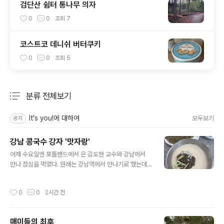
검단산 쉼터 통나무 의자
0
0
조회
7
코스트코 데니쉬 버터쿠키
0
0
조회
5
분류 전체보기
주요 글 목록
It's you!에 대하여
모두보기
공지
강남 콩국수 강자 '맛자랑'
글 내용
어제 수요일엔 포틀랜드에서 온 김도현 교수와 강남에서
만나 점심을 먹었다. 원래는 강남역에서 만나기로 했는데,
선릉역 부근에서 치과 진료를 받게 됐다며 약속 장소를 바
꾸자는 카톡을 받고, 다음주 수요일로 잘못 알고 있었단 걸
작성시간
0
0
2시간 전
깨닫고, 황급히 나가서 겨우 약속시간을 맞추는 해프닝이
있었다. 강남역에서 카이센동을 먹으려던 계획을 급히 수
정해야 했는데, 다행히 선릉역에 손꼽히는 콩국수집이 있
매미들의 최후