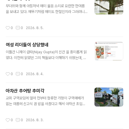
다는 걸 알게 됐다. 선릉 바로 옆 골목에 있는 '맛자랑'이란
글 내용
식당인데, 근처에 오피스들이 많아 줄 서서 먹는 집이었다.
무더위와 함께 아침저녁 매미 울음 소리로 요란한 한여름
조금 기다리다가 들어가니 조선일보에 꽤 높은 순위로 선
을 보내고 있다. 메뚜기처럼 매미도 한철인지라 그러려니
정된 기사를 붙여놓았다. 콩국수와 메밀전을 시켰는데, 콩
하고 넘어가는데, 동네를 걷다 보면 나무 줄기마다(8/11/2
국물은 크림 같은 질감이 지금까지 먹어본 콩국수들 가운
5) 탈피한 매미들이 한두 마리도 아니고, 수십 마리씩 붙어
작성시간
0
0
2026. 8. 5.
데 손에 꼽을 정도로 진해 놀랐다. 이 ..
있는 모습이 눈에 띄곤 한다. 개중에는 땅바닥에 떨어져 밟
히는 것들도 심심찮게 보인다. 나무의 좀 더 높은 데를 향해
기어가다가 힘이 다했는지 기둥 아랫쪽에 듬성듬성 박제된
여성 리더들이 상당했네
것처럼 보이는 것들이 한두 그루가 아니다. 그 중 어떤 것들
글 내용
은 가느다란 가지에 매달려 흔들리거나, 한데 어울려 가지
이틀간 니제이 굽타(Nijay Gupta)의 신간 을 흥미롭게 읽
끝을 향해 너댓 마리가 기어다니는 행렬을 이루며 최후의
었다. 이전에 읽었던 그의 책들보다 이해하기 쉬웠는데, 아
행진을 하다가 나란히 전사해 애뜻하게 보이는 것들도 있
마도 평소에 관심을 갖고 있던 주제였기 때문일 것이다. 우
다. 올해는 유난히 매미 울음 소리도 크고 길게 이어지고,
리말 제목은 논문 스타일로 길어서 한눈에 와 닿지는 않는
작성시간
0
0
2026. 8. 4.
베란다 방충망으로 찾아..
데, Tell Her Story란 좋은 제목을 IVP 편집자들이 왜 그
리 바꿨는지 모르겠다. 타이틀의 생경함과 오순절을 묘사
한 낯설고 무거운 분위기의 표지화를 극복하고 목차를 보
아차산 추어탕 추미각
거나 서문을 읽기 시작하면 대부분 이내 빠져들만한 책이
글 내용
다(여성 독자들은 물론 남성인 나같은 독자들도). 부제목
교회 구역모임에 얼마 전부터 합류한 가정이 구역예배가
그대로 초대 교회에서 활약한 여성 리더들에 대한 연구인
없는 여름에 신고식 겸 밥을 사겠다고 해서 아차산 초입에
데, 학술 논문급의 연구를 읽기 쉽게 잘 풀어 놓았다. 예수
있는 추어탕집 추미각을 찾았다. 구역 식구들이 전통적으
님과 함께 일했던 여성들도 다루지만, 바울과 함께 일했던
로 여름철에 먹으러 온다는데, 5호선 광나루역 1번 출구에
작성시간
0
0
2026. 8. 3.
뵈뵈, 브리스가,..
서 얼마 안 걸리는 골목에 자리 잡고 있었다. 가정집을 개조
한 것 같은데, 잔뜩 달고 세운 간판과 배너가 어지러웠지만