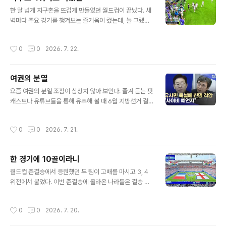
개울가 근처 어디에나 조그마한 개망초 군락이 바람에 살
글 내용
짝 하늘거리면서 보고 가라며 저꾸 걸음을 멈추게 만든다.
한 달 넘게 지구촌을 뜨겁게 만들었던 월드컵이 끝났다. 새
보통 땐 오뉴월 산길에서(6/18/20) 많이 만나곤 했는데,
벽마다 주요 경기를 챙겨보는 즐거움이 컸는데, 늘 그랬지
올해는 산에 잘 안 갔더니 산책로에서 기다리고 있던 모양
만 FIFA의 상업적 능력에는 혀를 내두르게 된다. 이번 대회
이다. 1km로 제법 긴 메타세콰이어길을 지나 연못이 있는
에서 도입된 전후반 한 번씩 주어진 3분간의 수분보충시간
작성시간
0
0
2026. 7. 22.
샛길로 접어드니..
(hydration break)은 결승전 하프타임쇼회 더불어 거의
끝판왕급 마케팅 전략이 아니었나 싶다. 6-7월 무더위에
선수들을 보호한다는 그럴싸한 명분을 내걸었지만, 실상은
여권의 분열
그 시간대에 경기장이나 TV 중계사들은 신나게 광고를 뿌
글 내용
려댈 수 있었으니 말이다. 가장 집중도가 높은 시간대에 경
요즘 여권의 분열 조짐이 심상치 않아 보인다. 즐겨 듣는 팟
기 흐름을 꺾으면서까지 도입한 신제도는, 흐름이 중요한
캐스트나 유튜브들을 통해 유추해 볼 때 6월 지방선거 결
축구 경기에 과연 필요했을지 의문이 든다. 농구와 미식축
과와 그 원인에 대한 서로 다른 진단이 수면 아래 머물지 않
구를 4쿼터로 하는 미국식 상업주의를 절묘하게 카피한 게
고 8월 민주당 대표 선거를 앞두고 내분 양상으로 번질 조
작성시간
0
0
2026. 7. 21.
아닐까 싶다. 자칫 ..
짐을 보이는 것 같다. 민주당은 야권 정체성은 확실한데, 오
매불망 천신만고 악전고투 끝에 막상 정권을 잡으면 뭐 때
문인지는 몰라도 다시 헤매길 반복하는 것 같다. 아쉬운 건
한 경기에 10골이라니
정책을 놓고 치열한 토론과 숙의를 통해 현안에 대해 진일
글 내용
보한 대안을 내기는 커녕, 이 사람들 같은 편 맞나 싶을 정
월드컵 준결승에서 응원했던 두 팀이 고배를 마시고 3, 4
도로 서로의 약점이나 실수를 놓고 살벌하게 치고 받는 게
위전에서 붙었다. 이번 준결승에 올라온 나라들은 결승 매
진짜 꼴불견이다. 이렇게들 내상을 입히고 마상까지 입으
치만 아니라 어떤 조합으로 붙어도 손색없는 전력을 보유
면 원 팀으로 봉합이 되기는 할까 싶어 우려가 된다. 권력이
했는데, 결국 잉글랜드와 프랑스가 하루 먼저 맞붙게 되었
작성시간
0
0
2026. 7. 20.
란 게 뭔지, 그렇게들..
다. 케인과 음바페의 결전이 예상됐지만, 케인은 경기 내내
벤치를 지켰고, 음바페는 후반에 두 골을 넣어 득점왕을 바