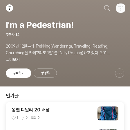
검색하기
티스토리
I'm a Pedestrian!
구독자
14
2009년 12월부터 Trekking(Wandering), Traveling, Reading,
Churching을 카테고리로 1일1블(Daily Posting)하고 있다. 2017
년 3월 조회수 1백만, 2023년엔 5천 포스팅을 기록했다.
...더보기
구독하기
방명록
신고하기 레이어
열기
인기글
몽벨 디날리 20 배낭
1
2
조회
9