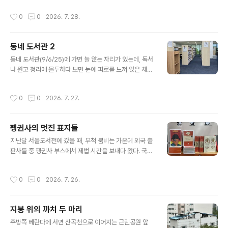
활동하는 선수들도 여럿 있지만, 그만큼 경쟁이 치열해 살
수 있는 양이라 소분해 냉동실에 넣었다가 생각나면 해 먹
작성시간
0
0
2026. 7. 28.
아남기 어려운 ..
곤 했다. 코스트코 육류 코너엔 냉동육들도 덩이로 포장돼
있어 사지는 않아도 카트를 끌고 다니면서 뭐가 있나 기웃
거리곤 했다. 얼마 전부터 이 코너에 이라는 브로셔가 놓여
동네 도서관 2
있길래 하나 집어왔다. 미국산 소고기를 근막을 제거하고
글 내용
부위별로 특성과 자르는 방법, 요리법을 설명하는 간단한
동네 도서관(9/6/25)에 가면 늘 앉는 자리가 있는데, 독서
자료였다. 부위에 따라 구분하긴 했어도 살펴보니 거기가
나 원고 정리에 몰두하다 보면 눈에 피로를 느껴 앉은 채로
거기여서 대충 두어 가지 방식으로 알아서 해 먹으면 된다
잠시 주변 서가를 둘러보곤 한다. 여행 책들이 꽂혀 있는 9
는 식이었다. 물론 고기 취향이 뚜렷한 이들은 부위별 특성
00번대 서가 옆이라 꽤 많은 지역에 대한 책들이 있다는
작성시간
0
0
2026. 7. 27.
과 맛을 기막히게 알아내고 값이..
걸 익혀두곤 한다. 그래도 눈이 침침한 게 안 가시면, 비로
소 그 너머 창밖 풍경에 눈길을 보내곤 한다. 다른 도서관들
도 대체로 그러하겠지만, 우리 동네 도서관은 양쪽으로 통
펭귄사의 멋진 표지들
창인지라 풍경이 좋다. 요즘은 녹음이 무르익을대로 익어
글 내용
그저 비라만 봐도시원해진다. 서가 옆에는 고른 책을 잠시
지난달 서울도서전에 갔을 때, 무척 붐비는 가운데 외국 출
읽을 수 있도록 약간 퍈한 의자가 놓이거나, 다른 사람들을
판사들 중 펭귄사 부스에서 제법 시간을 보내다 왔다. 국내
의식하지 않고 마치 숨어 있는 듯한 느낌을 주는 공간도 있
출판사들에 비해 조금 덜 붐볐지만 여기도 북적거리긴 마
는데, 다들 그 자리를 선호하는지, 한 번 앉아보고 싶어도
찬가지였는데, 유서 깊은 펭귄사의 역사적인 표지들을 엽
작성시간
0
0
2026. 7. 26.
내가 가는 시..
서 크기 카드 세트로 만들어 놓은 코너가 아주 마음에 들었
다. 이런 건 당연히 소장하고 싶은데, 문제는 판매용인지 전
시용인지 구분이 안 됐고, 문의할 직원도 바빠 보여 맴돌다
지붕 위의 까치 두 마리
만 오고 말았다. 아마 예전 같았으면 어떻게든 구입을 알아
글 내용
보고, 한두 개 사 왔을 텐데, 이제는 막상 사 와도 자주 꺼내
주방쪽 베란다에 서면 산곡천으로 이어지는 근린공원 앞