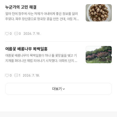
라보게 되었다. 결승전이 아니어서인지 양 팀은 그 동안 후
누군가의 고민 해결
보로 이름을 올렸던 선수들을 여럿 기용해 자칫 맥빠진 게
글 내용
임이 되지 않으려나 했는데, 기우였다. 잉글랜드가 전반에
얼마 전에 청주에 사는 처제가 아내에게 좋은 정보를 알려
만 4골을 몰아넣는 원사이드 게임으로 가다가 후반에 프랑
주었다. 파주 장단콩으로 청국장 콩을 만든 건데, 아침 저녁
스가 3골을 만회해 4:3 박진감 넘치는 경기로 흐르다가 최
으로 한 움큼씩 먹으면 배변에 도움이 된다는 것이었다. 나
종 스코어 6:4라는 드라마틱한 결과를 만들었다. 한 경기
야 해외에 간다든지 해서 긴장하는 초반 며칠 외에 대체로
작성시간
0
0
2026. 7. 19.
에, 그것도 월드컵 최종 3, ..
이 분야에 큰 어려움이 없지만, 아내와 막내에게는 도움이
될듯 싶어 링크해 준 데다 주문해 먹기 시작했는데, 세상에!
꽤 도움을 받는 모양이다. 아내는 과자 먹듯 먹고, 막내는
여름꽃 배롱나무 목백일홍
우유에 시리얼과 함께 타서 먹고 있는데, 두 사람 다 질곡과
글 내용
수난의 사슬을 끊고 광명의 대역사를 경험하고 있다, 고 한
여름꽃 배롱나무의 목백일홍이 하나 둘 꽃망울을 맺고 기
다. 청국장의 효능이 이 정도로 좋은지 몰랐는데, 한 통에
지개를 펴더니만 제법 피어나기 시작했다. 아파트 단지 화
만3천원이니 가성비와 가심비 모두 만족시키는 것 같다.
단은 물론 시청 앞 덕풍천 산책로도 진분홍 꽃들이 수놓고
이것도 일종의 영양제라 할 수 있는데, 아마 우리가 먹는 영
있다. 아직 다 피어나지 않았는데도 멀리서도 그 존재를 알
작성시간
0
1
2026. 7. 18.
양제 중에 가..
아볼 수 있게 되었다. 이삼일에 한 번씩 도서관을 오가다 보
면, 하루가 다르게 꽃기운이 느껴진다. 초여름부터 여름 내
내 거의 백일 동안 피어 있어 '목백일홍'이란 이름을 얻었는
더보기
데, 보통 두어 주일 가는 봄꽃들에 비하자면 인심이 후한 편
이다. 이 나무를 처음 본 건 전에 다니던 사무실 옆 계원대
학 교정(3/13/19)에서였다. 그것도 여름철 꽃이 만발했을
때가 아니라 한겨울 나무를 보호하기 위해 옷을 입혀 놓았
을 때였는데, 그러나까 꽃이 없을 때인데도 매끈한 나무 줄