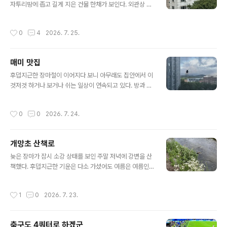
보거나 하지 않는다는 걸 알기에 약간 아쉽기는 해도 더 욕
자투리땅에 좁고 길게 지은 건물 한채가 보인다. 외관상 조
심을 내진 않았다. 펭귄사 페이퍼백 가운데 흰색 바탕에 한
립식 건물처럼 보여 얼마 안 있어 해체되려나 했는데, 꽤 오
컬러만 써서 타이포그라피 중심으로 심플하게 만든 새 시
래 그 자리를 지키고 있다. 삼각형 모양의 지붕이 특색 있어
작성시간
0
4
2026. 7. 25.
리즈 표지들도 단순하..
보이는데, 그 지붕 위로 종종 까치가 날아와 놀다 가는 모습
이 포착된다. 아이폰 줌을 당겨보면 그런대로 선명한 자태
를 확인할 수 있다. 바로 옆의 큰 나무에 집을 짓고 사는 녀
매미 맛집
석들일 것 같은데, 잠시 바람쐬러 나오거나 먹이를 구하다
글 내용
가 쉬는 걸지도 모르겠다. 까치들은 아파트 보일러실 외부
후덥지근한 장마철이 이어지다 보니 아무래도 집안에서 이
연통(3/14/26)에도 날아오고, 가끔은 우리집 거실창가에
것저것 하거나 보거나 쉬는 일상이 연속되고 있다. 방과 거
도 잠시 날아와 앉았다 가곤 하는데, 예전엔 없던 방문이라
실, 주방과 베란다를 왔다갔다 하는데, 그 중 시간을 제법
소파에 앉아 숨 죽이고 날아갈 때까지 바라보는 즐거움을
보내는 데가 거실 소파와 테이블이다. 그때 그때 TV와 넷
작성시간
0
0
2026. 7. 24.
선사하곤 한다. ..
플릭스, 유튜브와 책, 아이폰, 맥북을 로테이션하면서 하루
하루를 보내고 있다. 중간중간 하던 일의 리듬을 끊는 일이
생기는데, 그 중 하나가 올해도 어김없이 찾아와 울어대는
개망초 산책로
매미들(7/29/25)이다. 거실과 반대쪽 베란다 방충망까지
글 내용
날아와 착지한 후엔 숨죽이고 있다가 날개를 흔들면서 한
늦은 장마가 잠시 소강 상태를 보인 주말 저녁에 강변을 산
참을 울어대다가 또 얼마 후면 날아갔다가 다시 찾아오기
책했다. 후덥지근한 기운은 다소 가셨어도 여름은 여름인
를 반복하고 있다. 그것도 보통 두세 마리가 이쪽 저쪽에서
지라 한 시간 반 정도 걷다 보니 땀이 살짝 났다. 하지가 지
합동 공연을 펼치고 있다. 분명히 작년 이맘때 친구들은 아
났어도 새벽 5시면 밝기 시작해 8시 반이 지나서야 깜깜해
작성시간
1
0
2026. 7. 23.
닐 텐데, 용케도 매미맛집..
지니, 축제만 없을 뿐 문자 그대로 여름의 중간 미드 소마를
지나고 있다. 한강으로 이어지는 산곡천 산책로엔 개망초
가 한창이다(6/24/23). 평지는 물론 나즈막한 언덕배기,
축구도 4쿼터로 하겠군