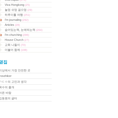
Viva Hongkong
(25)
놀멍 쉬멍 걸으멍
(29)
하루이틀 여행
(251)
I'm journaling
(292)
Articles
(28)
숨어있는책, 눈에띄는책
(264)
I'm churching
(296)
House Church
(27)
교회 나들이
(70)
더불어 함께
(198)
옆집
지상에서 가장 안전한 곳
yosehiker
ㄱㄷㅇ의 고민과 생각
목수의 졸개
아픈 바람
김동원의 글터