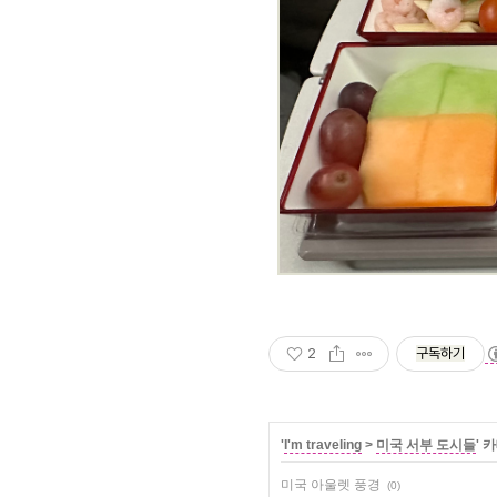
2
구독하기
'
I'm traveling
>
미국 서부 도시들
' 
미국 아울렛 풍경
(0)