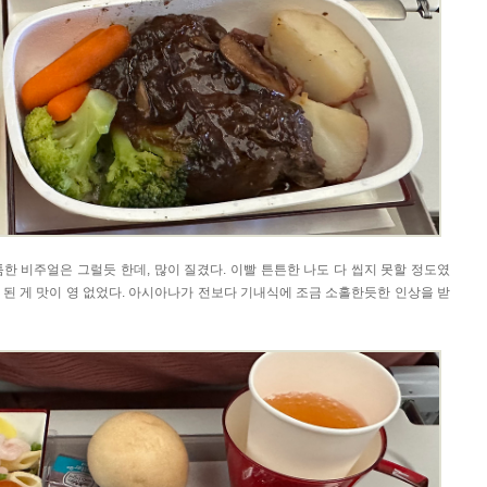
한 비주얼은 그럴듯 한데, 많이 질겼다. 이빨 튼튼한 나도 다 씹지 못할 정도였
안 된 게 맛이 영 없었다. 아시아나가 전보다 기내식에 조금 소홀한듯한 인상을 받