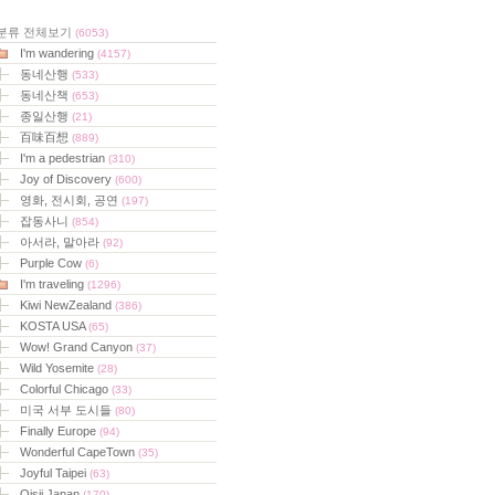
분류 전체보기
(6053)
I'm wandering
(4157)
동네산행
(533)
동네산책
(653)
종일산행
(21)
百味百想
(889)
I'm a pedestrian
(310)
Joy of Discovery
(600)
영화, 전시회, 공연
(197)
잡동사니
(854)
아서라, 말아라
(92)
Purple Cow
(6)
I'm traveling
(1296)
Kiwi NewZealand
(386)
KOSTA USA
(65)
Wow! Grand Canyon
(37)
Wild Yosemite
(28)
Colorful Chicago
(33)
미국 서부 도시들
(80)
Finally Europe
(94)
Wonderful CapeTown
(35)
Joyful Taipei
(63)
Oisii Japan
(170)