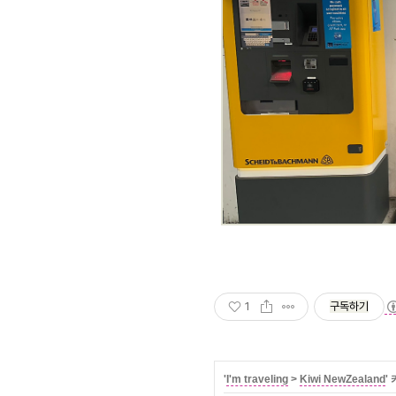
1
구독하기
'
I'm traveling
>
Kiwi NewZealand
'