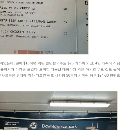
뛰었는데, 전에 $15이면 먹던 월남쌀국수도 $25 가까이 되고, 4인 가족이 식당
 지출하기가 어려워 보였다. 도착한 다음날 태형이와 먹은 아시안 푸드 집도 둘이
 주차요금은 위치에 따라 다르긴 해도 시간당 $6부터 시작해 하루 $24-30 안팎으