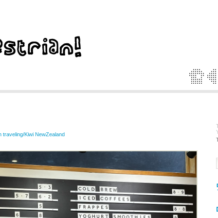
m traveling/Kiwi NewZealand