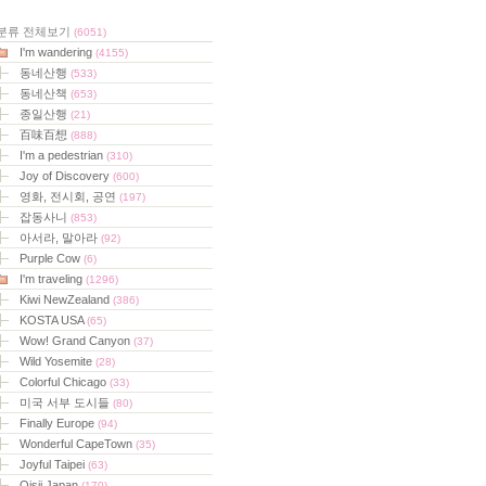
분류 전체보기
(6051)
I'm wandering
(4155)
동네산행
(533)
동네산책
(653)
종일산행
(21)
百味百想
(888)
I'm a pedestrian
(310)
Joy of Discovery
(600)
영화, 전시회, 공연
(197)
잡동사니
(853)
아서라, 말아라
(92)
Purple Cow
(6)
I'm traveling
(1296)
Kiwi NewZealand
(386)
KOSTA USA
(65)
Wow! Grand Canyon
(37)
Wild Yosemite
(28)
Colorful Chicago
(33)
미국 서부 도시들
(80)
Finally Europe
(94)
Wonderful CapeTown
(35)
Joyful Taipei
(63)
Oisii Japan
(170)