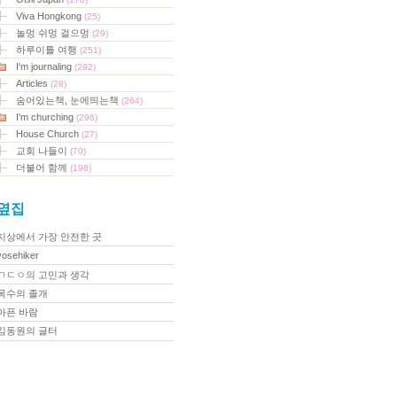
Viva Hongkong
(25)
놀멍 쉬멍 걸으멍
(29)
하루이틀 여행
(251)
I'm journaling
(292)
Articles
(28)
숨어있는책, 눈에띄는책
(264)
I'm churching
(296)
House Church
(27)
교회 나들이
(70)
더불어 함께
(198)
옆집
지상에서 가장 안전한 곳
yosehiker
ㄱㄷㅇ의 고민과 생각
목수의 졸개
아픈 바람
김동원의 글터