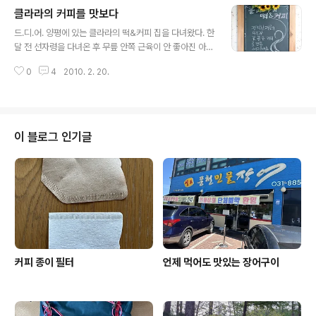
다. 그래도 산에 올라 더 높은 하늘을 날아 착륙을 얼마 남
클라라의 커피를 맛보다
기지 않은 비행기를 구경하는 일은 언제나 신나는 일이다.
글 내용
아무 산 꼭대기에서나 다 비행기를 볼 수 있는 건 아니고,
드.디.어. 양평에 있는 클라라의 떡&커피 집을 다녀왔다. 한
산 위에 머물 때 마침 비행기가 보여야 하기 때문이다. 날이
달 전 선자령을 다녀온 후 무릎 안쪽 근육이 안 좋아진 아내
흐린 날 관악산 꼭대기를 지나는 걸 담다 보니 월요일 사진
를 두고 혼자만 다니다가 오늘 오랫만에 함께 팔당대교 건
은 비행기가 아주 작게 잡혔고, 화창했던 화요일 사진은 산
0
4
2010. 2. 20.
너 있는 예봉산 중턱 전망대까지 오른 후 하산해 바로 양수
을 포기하고 최대한 흔들리지 않게 숨을 멈추면서 잡아 본
리에 있는 추어탕집에서 늦은 점심을 먹고 옆에 있는 오래
사진이다. 꼬리를..
된 떡집을 찾은 것이다. 다른 이들의 블로그에서 본 인상 그
대로 작지만 정갈한 느낌을 주는 커피집이었다. 토요일 오
후 4시를 넘겨 찾아가서인지, 떡은 이미 다 팔리고 없었고,
이 블로그 인기글
클라라 님도 마침 두물머리에서 열리는 4대강 삽질 반대
미사에 참석해 만날 수는 없었지만, 가게 구석구석에서 안
주인의 부재를 별로 의식할 수 없을 정도로 단아한 느낌을
전달 받는다. 가게 이름과 벽에 걸린 작은 십자가는 이 집이
천주를 섬기는 집임..
커피 종이 필터
언제 먹어도 맛있는 장어구이