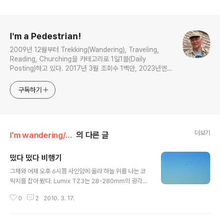
로그 정보
I'm a Pedestrian!
2009년 12월부터 Trekking(Wandering), Traveling,
Reading, Churching을 카테고리로 1일1블(Daily
Posting)하고 있다. 2017년 3월 조회수 1백만, 2023년엔
5천 포스팅을 기록했다.
구독하기
더보기
I'm wandering/Joy of Discovery
의 다른 글
떴다 떴다 비행기
글 내용
그제와 어제 오후 6시쯤 사인암에 올라 하늘 위를 나는 코
딱지를 잡아 봤다. Lumix TZ3는 28-280mm의 광각과
망원을 어느 정도 커버하지만 저 멀리 하늘을 날아가는 비
0
2
2010. 3. 17.
행기를 선명하게 잡가내기는 아무래도 역부족이다. 그것도
삼각대 없이 맨손으로는 어느 정도 형체만 확인하게 해 준