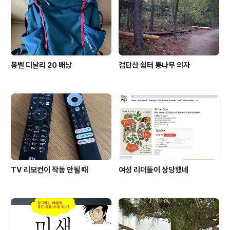
몽벨 디날리 20 배낭
검단산 쉼터 통나무 의자
TV 리모컨이 작동 안될 때
여성 리더들이 상당했네