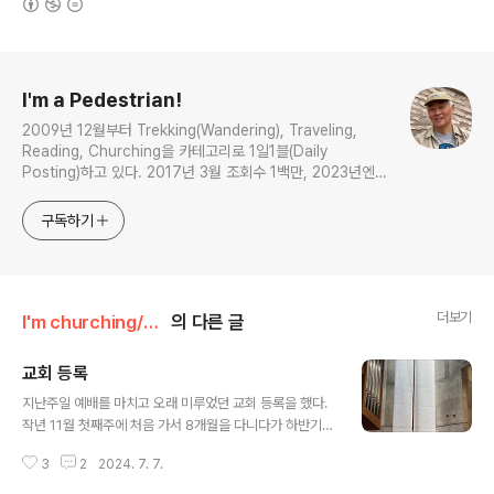
로그 정보
I'm a Pedestrian!
2009년 12월부터 Trekking(Wandering), Traveling,
Reading, Churching을 카테고리로 1일1블(Daily
Posting)하고 있다. 2017년 3월 조회수 1백만, 2023년엔
5천 포스팅을 기록했다.
구독하기
더보기
I'm churching/더불어 함께
의 다른 글
교회 등록
글 내용
지난주일 예배를 마치고 오래 미루었던 교회 등록을 했다.
작년 11월 첫째주에 처음 가서 8개월을 다니다가 하반기가
시작되기 직전 신청서를 냈다. 2017년 10년 가까이 다니
3
2
2024. 7. 7.
던 나들목교회(5/2/11)가 네트워크 교회로 분립할 때 합류
하지 않고, 가까운 하남과 강동 지역의 여러 교회들을 다니