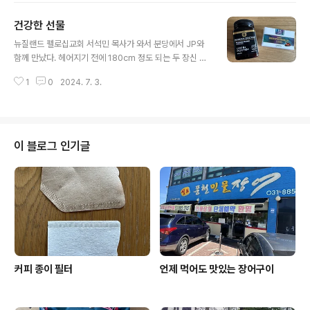
면서 정착할 곳을 찾았으나 마음을 두진 못했다. 그러다가
건강한 선물
2019년 가을부터 새문안교회 예배를 서너 해 드리다가 향
글 내용
린교회 한 달에 이어 전통 교회 중 세 번째로 찾은 곳이다.
뉴질랜드 펠로십교회 서석민 목사가 와서 분당에서 JP와
지하철로 갈아타지 않고 한 시간이면 갈 수 있고, 무엇보다
함께 만났다. 헤어지기 전에 180cm 정도 되는 두 장신 사
도 예전적 예배는 장중하면서도 깔끔하고 신선했다. 메시
이에서 사진을 남겼는데, 활짝 웃는 40대, 50대 사이에 낀
지와 찬양 수준도 높아 더 이상 다른 데를 기웃거리지 않아
1
0
2024. 7. 3.
60대가 분위기를 망친 건 아닌가 모르겠다. 아직 안경을
도 될 것 같아 결정한 것이다. 그간 보수적인 교회들을 다니
안 끼고 지내는 게 다행인데, 그것도 요즘은 바늘에 실을 꿰
다가 생전 처음 ..
기 어려워지고, 아주 작은 글자는 안 보여 조만간 맞춰야 할
것 같다. 서 목사는 뉴질랜드 코스타에서 조장 훈련을 전담
해 여러 번 보고 가벼운 교제를 나누다가, 5년 전 펠로십교
이 블로그 인기글
회 개척 캠프(6/1/19)부터 만남의 횟수가 부쩍 늘었고, 대
화의 폭도 넓어졌다. 아무래도 목회자니까 부담없이 만나
는 폴이나 해인이네와는 달리 신경이 쓰이고 조심스럽기도
하지만, 앞으로도 좋은 사귐과 대화를 나눌 참이다. 밥 먹
기 전에 ..
커피 종이 필터
언제 먹어도 맛있는 장어구이