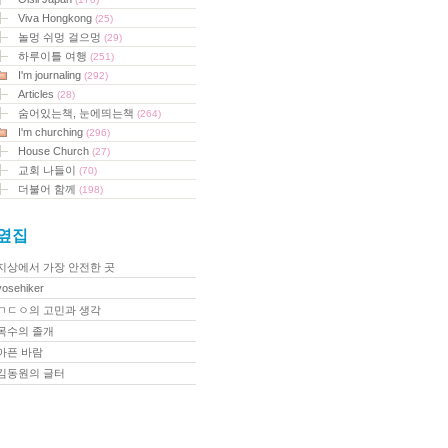
Viva Hongkong
(25)
놀멍 쉬멍 걸으멍
(29)
하루이틀 여행
(251)
I'm journaling
(292)
Articles
(28)
숨어있는책, 눈에띄는책
(264)
I'm churching
(296)
House Church
(27)
교회 나들이
(70)
더불어 함께
(198)
옆집
지상에서 가장 안전한 곳
yosehiker
ㄱㄷㅇ의 고민과 생각
목수의 졸개
아픈 바람
김동원의 글터