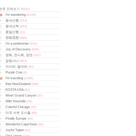
분류 전체보기
(6052)
I'm wandering
(4156)
동네산행
(533)
동네산책
(653)
종일산행
(21)
百味百想
(889)
I'm a pedestrian
(310)
Joy of Discovery
(600)
영화, 전시회, 공연
(197)
잡동사니
(853)
아서라, 말아라
(92)
Purple Cow
(6)
I'm traveling
(1296)
Kiwi NewZealand
(386)
KOSTA USA
(65)
Wow! Grand Canyon
(37)
Wild Yosemite
(28)
Colorful Chicago
(33)
미국 서부 도시들
(80)
Finally Europe
(94)
Wonderful CapeTown
(35)
Joyful Taipei
(63)
Oisii Japan
(170)