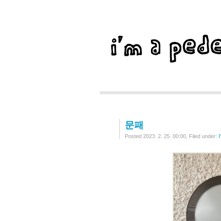
문패
Posted 2023. 2. 25. 00:00, Filed under:
I