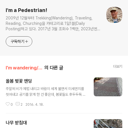
I'm a Pedestrian!
2009년 12월부터 Trekking(Wandering), Traveling,
Reading, Churching을 카테고리로 1일1블(Daily
Posting)하고 있다. 2017년 3월 조회수 1백만, 2023년엔
5천 포스팅을 기록했다.
구독하기
더보기
I'm wandering/동네산책
의 다른 글
올봄 벚꽃 엔딩
글 내용
주말에 비가 제법 내리고 바람이 세게 불면서 미세먼지를
씻어내고 공기를 맑게 한 건 좋은데, 봄꽃들도 후두두둑 거
리에 휘날리게 만들었다. 때가 되면 지는 게 꽃이지만, 꽃비
0
2
2016. 4. 18.
로 떨어지던 올봄 벚꽃은 봄비로 거의 시즌 아웃을 맞게 됐
다. 한창 만발했을 때와 지고 떨어질 때 둘 다 보기 좋은 꽃
이 많지 않은데, 벚꽃은 꽃잎이 작은데다 색이 연해선지 떨
나무 받침대
어져 땅에 구를 때도 가지에 달려 있을 때 못지 않게 사람들
글 내용