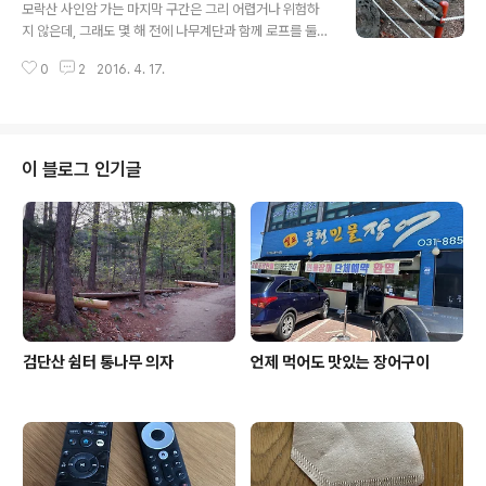
의 시선을 받는다. 점심산책이 시작되는 아파트단지와 붙
모락산 사인암 가는 마지막 구간은 그리 어렵거나 위험하
어 있는 100여 미터쯤 되는 보도블럭 위에 꽃비가 내렸다.
지 않은데, 그래도 몇 해 전에 나무계단과 함께 로프를 둘러
그냥 흙길이어도 볼만하지만 보도블럭을 수 놓던 벚꽃잎들
혹시라도 모를 안전사고에 대비하고 있다. 중간중간 철봉
이 보도블럭과 담장 경계면에 파인 홈 사이에 모여들더니
0
2
2016. 4. 17.
을 땅에 박고 3단 로프를 설치했는데, 그 마지막은 사인암
둘 사이를 가로지르는 굵은 선을 그렸다. 누가 일부러 모아
끝자락에 연결돼 있다. 로프는 손에 잡는 이들로 인해 느슨
놓은 것도 아닌데, 바람..
해지면서 흔들거리지 않도록 팽팽하게 유지하고 있는데,
로프 고리가 달려 있는 철봉 하단은 시멘트로 두텁게 감싸
땅에 박아 힘을 받게 만들었다. 이 정도면 아주 팽팽해서 별
이 블로그 인기글
문제 없을 것 같은데, 그래도 안심이 안 됐는지 누군가가근
처에 굴러다니던 나무를 잘라 끝부분에 Y자 모양을 내서
한쪽 끝은 철봉에 걸치고, 다른끝은 바위 밑 흙에 살짝 묻어
놓았다. 그것도 하나가 아니라 위 아래로 두 개를 그렇게 만
들어놓았는데, 얼핏 보면..
검단산 쉼터 통나무 의자
언제 먹어도 맛있는 장어구이