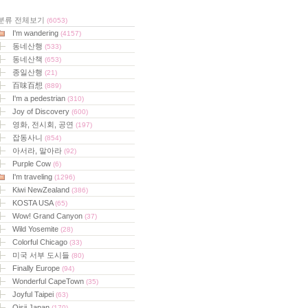
분류 전체보기
(6053)
I'm wandering
(4157)
동네산행
(533)
동네산책
(653)
종일산행
(21)
百味百想
(889)
I'm a pedestrian
(310)
Joy of Discovery
(600)
영화, 전시회, 공연
(197)
잡동사니
(854)
아서라, 말아라
(92)
Purple Cow
(6)
I'm traveling
(1296)
Kiwi NewZealand
(386)
KOSTA USA
(65)
Wow! Grand Canyon
(37)
Wild Yosemite
(28)
Colorful Chicago
(33)
미국 서부 도시들
(80)
Finally Europe
(94)
Wonderful CapeTown
(35)
Joyful Taipei
(63)
Oisii Japan
(170)