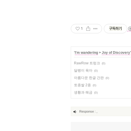
1
구독하기
'
I'm wandering
>
Joy of Discovery
RawRow 트렁크
(0)
달팽이 육아
(0)
아름다운 한글 간판
(0)
토종쌀 2종
(0)
생황과 해금
(0)
Response :
,