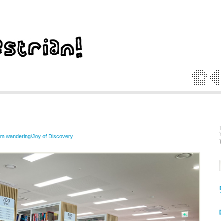
I'm wandering/Joy of Discovery