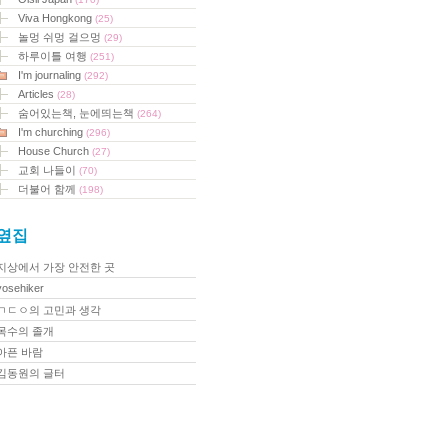
Viva Hongkong
(25)
놀멍 쉬멍 걸으멍
(29)
하루이틀 여행
(251)
I'm journaling
(292)
Articles
(28)
숨어있는책, 눈에띄는책
(264)
I'm churching
(296)
House Church
(27)
교회 나들이
(70)
더불어 함께
(198)
옆집
지상에서 가장 안전한 곳
yosehiker
ㄱㄷㅇ의 고민과 생각
목수의 졸개
아픈 바람
김동원의 글터